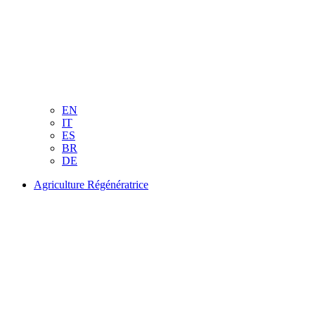
EN
IT
ES
BR
DE
Agriculture Régénératrice