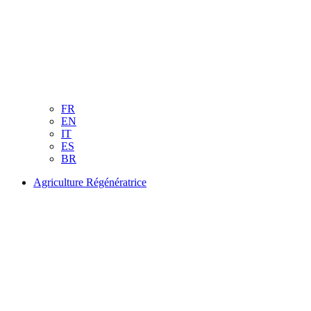
FR
EN
IT
ES
BR
Agriculture Régénératrice