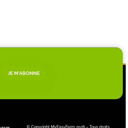
JE M'ABONNE
© Copyright MyEasyFarm 2026 – Tous droits
eaux