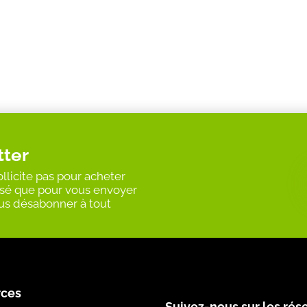
tter
llicite pas pour acheter
ilisé que pour vous envoyer
vous désabonner à tout
rces
Suivez-nous sur les rés