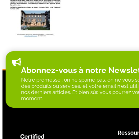
Abonnez-vous à notre Newsle
Notre promesse : on ne spame pas, on ne vous so
des produits ou services, et votre email n'est ut
nos derniers articles. Et bien sûr, vous pourrez 
moment.
Ressou