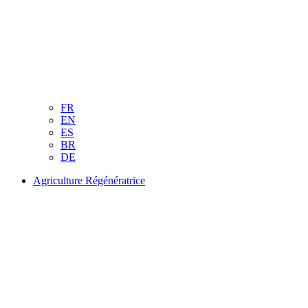
FR
EN
ES
BR
DE
Agriculture Régénératrice