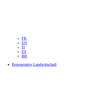
FR
EN
IT
ES
BR
Regenerative Landwirtschaft