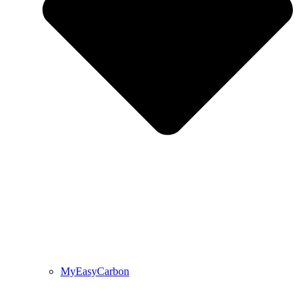
MyEasyCarbon