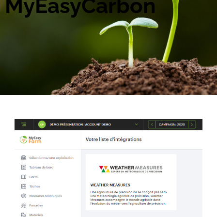
MyEasyCarbon