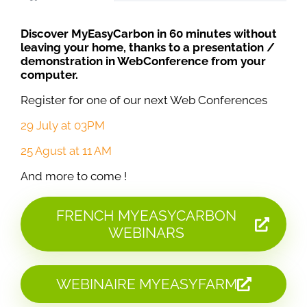
Discover MyEasyCarbon in 60 minutes without
leaving your home, thanks to a presentation /
demonstration in WebConference from your
computer
.
Register for one of our next Web Conferences
29 July at 03PM
25 Agust at 11 AM
And more to come !
FRENCH MYEASYCARBON
WEBINARS
WEBINAIRE MYEASYFARM