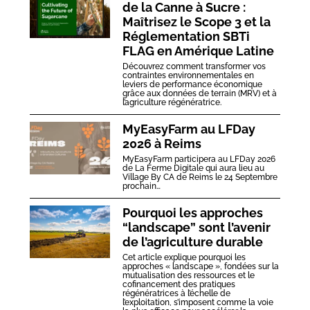
de la Canne à Sucre :
Maîtrisez le Scope 3 et la
Réglementation SBTi
FLAG en Amérique Latine
Découvrez comment transformer vos
contraintes environnementales en
leviers de performance économique
grâce aux données de terrain (MRV) et à
l’agriculture régénératrice.
MyEasyFarm au LFDay
2026 à Reims
MyEasyFarm participera au LFDay 2026
de La Ferme Digitale qui aura lieu au
Village By CA de Reims le 24 Septembre
prochain…
Pourquoi les approches
“landscape” sont l’avenir
de l’agriculture durable
Cet article explique pourquoi les
approches « landscape », fondées sur la
mutualisation des ressources et le
cofinancement des pratiques
régénératrices à l’échelle de
l’exploitation, s’imposent comme la voie