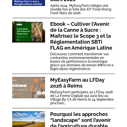
Après 2024, MyEasyFarm intègre une
novelle fois la liste des EIT Food Rising
Food Stars de 2026.
Ebook – Cultiver l’Avenir
de la Canne à Sucre :
Maîtrisez le Scope 3 et la
Réglementation SBTi
FLAG en Amérique Latine
Découvrez comment transformer vos
contraintes environnementales en
leviers de performance économique
grâce aux données de terrain (MRV) et à
l’agriculture régénératrice.
MyEasyFarm au LFDay
2026 à Reims
MyEasyFarm participera au LFDay 2026
de La Ferme Digitale qui aura lieu au
Village By CA de Reims le 24 Septembre
prochain…
Pourquoi les approches
“landscape” sont l’avenir
de l’agriculture durable