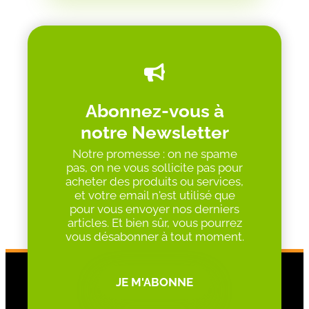
Abonnez-vous à
notre Newsletter
Notre promesse : on ne spame
pas, on ne vous sollicite pas pour
acheter des produits ou services,
et votre email n'est utilisé que
pour vous envoyer nos derniers
articles. Et bien sûr, vous pourrez
vous désabonner à tout moment.
JE M'ABONNE