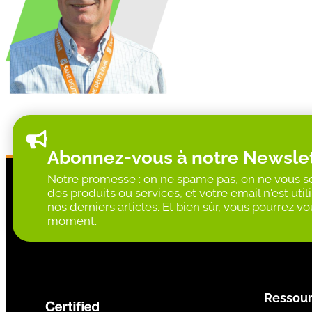
Abonnez-vous à notre Newsle
Notre promesse : on ne spame pas, on ne vous so
des produits ou services, et votre email n'est ut
nos derniers articles. Et bien sûr, vous pourrez 
moment.
Ressou