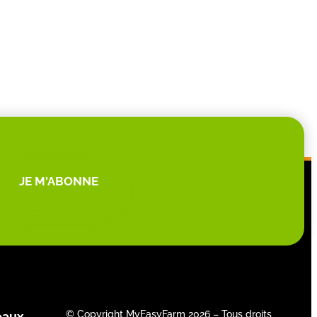
JE M'ABONNE
© Copyright MyEasyFarm 2026 – Tous droits
eaux