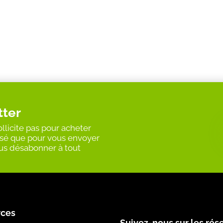
tter
llicite pas pour acheter
ilisé que pour vous envoyer
vous désabonner à tout
rces
Suivez-nous sur les rés