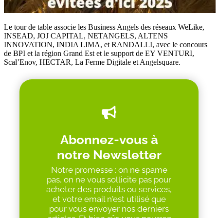
Le tour de table associe les Business Angels des réseaux WeLike,
INSEAD, JOJ CAPITAL, NETANGELS, ALTENS
INNOVATION, INDIA LIMA, et RANDALLI, avec le concours
de BPI et la région Grand Est et le support de EY VENTURI,
Scal’Enov, HECTAR, La Ferme Digitale et Angelsquare.
Abonnez-vous à
notre Newsletter
Notre promesse : on ne spame
pas, on ne vous sollicite pas pour
acheter des produits ou services,
et votre email n'est utilisé que
pour vous envoyer nos derniers