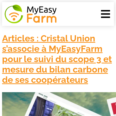
Articles : Cristal Union
s’associe à MyEasyFarm
pour le suivi du scope 3 et
mesure du bilan carbone
de ses coopérateurs