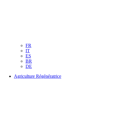
FR
IT
ES
BR
DE
Agriculture Régénératrice